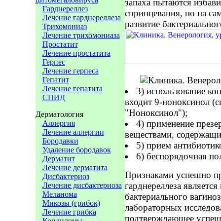
запаха пытаются избави
Гарднереллез
спринцевания, но на са
Лечение гарднереллеза
развитие бактериальног
Трихомониаз
Лечение трихомониаза
Простатит
Лечение простатита
Герпес
Лечение герпеса
Гепатит
Лечение гепатита
3) использование кон
СПИД
входит 9-ноноксинол (с
"Ноноксинол");
Дерматология
4) применение през
Аллергия
Лечение аллергии
веществами, содержащи
Бородавки
5) прием антибиотик
Удаление бородавок
6) беспорядочная по
Дерматит
Лечение дерматита
Признаками успешно пр
Дисбактериоз
гарднереллеза является
Лечение дисбактериоза
Меланома
бактериального вагиноз
Микозы (грибок)
лабораторных исследов
Лечение грибка
подтверждающее успешн
Кондиломы