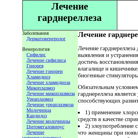
Лечение
гарднереллеза
Заболевания
Лечение гарднере
Дерматовенеролог
Лечение гарднереллеза 
Венерология
выявления и устранения
Сифилис
Лечение сифилиса
достичь восстановлени
Гонорея
влагалище и кишечнике,
Лечение гонореи
биогенные стимуляторы
Хламидиоз
Лечение хламидиоза
Обязательным условием
Микоплазмоз
гарднереллеза является
Лечение микоплазмоза
Уреаплазмоз
способствующих развит
Лечение уреаплазмоза
Молочница
1) применение хлор
Кандидоз
средств в качестве спри
Лечение молочницы
2) злоупотребление с
Цитомегаловирус
что женщины при появ
Лечение
цитомегаловируса